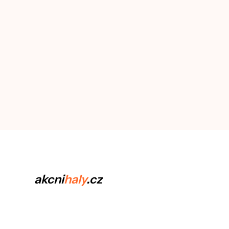
akcni
haly
.cz