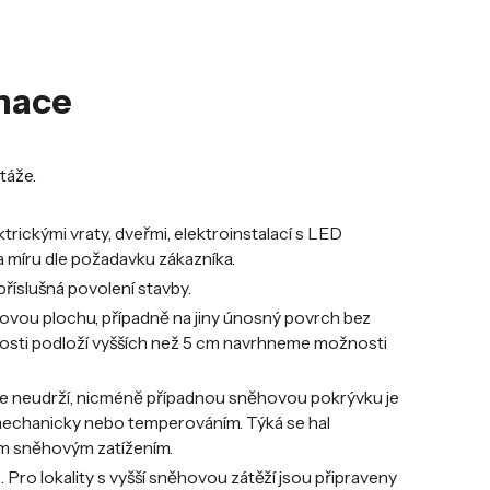
rmace
táže.
ktrickými vraty, dveřmi, elektroinstalací s LED
a míru dle požadavku zákazníka.
příslušná povolení stavby.
novou plochu, případně na jiny únosný povrch bez
osti podloží vyšších než 5 cm navrhneme možnosti
še neudrží, nicméně případnou sněhovou pokrývku je
 mechanicky nebo temperováním. Týká se hal
ím sněhovým zatížením.
 Pro lokality s vyšší sněhovou zátěží jsou připraveny