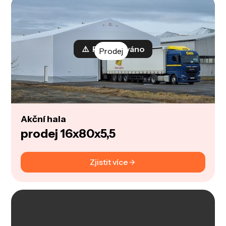
⚠️ Rezervováno
Prodej
Akční hala
prodej 16x80x5,5
Zjistit více