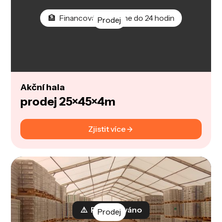
🏦 Financování vyřídíme do 24 hodin
Prodej
Akční hala
prodej 25×45×4m
Zjistit více
⚠️ Rezervováno
Prodej