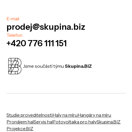
E-mail
prodej@skupina.biz
Telefon
+420 776 111 151
Jsme součástí týmu
Skupina.BIZ
Studie proveditelnosti
Haly na míru
Hangáry na míru
Pronájem hal
Servis hal
Fotovoltaika pro haly
Skupina.BIZ
Projekce.BIZ