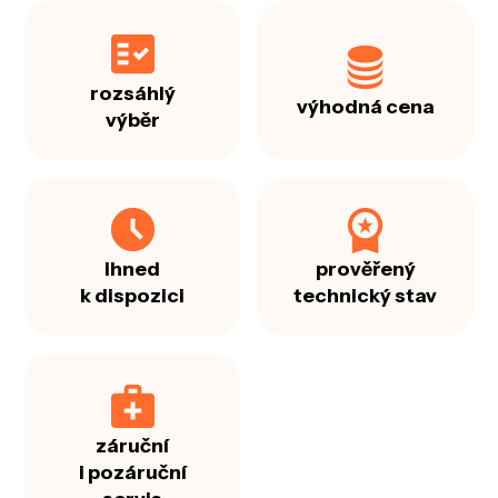
rozsáhlý
výhodná cena
výběr
ihned
prověřený
k dispozici
technický stav
záruční
i pozáruční