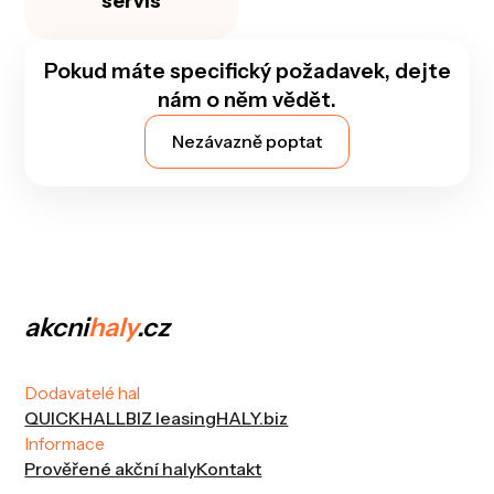
servis
Pokud máte specifický požadavek, dejte
nám o něm vědět.
Nezávazně poptat
akcni
haly
.cz
Dodavatelé hal
QUICKHALL
BIZ leasing
HALY.biz
Informace
Prověřené akční haly
Kontakt