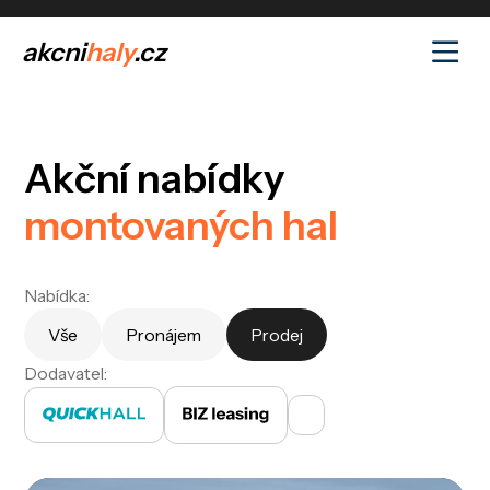
akcni
haly
.cz
Akční nabídky
montovaných hal
Nabídka:
Vše
Pronájem
Prodej
Dodavatel: