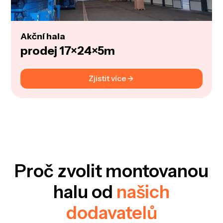
Akční hala
prodej 17×24×5m
Zjistit více
Proč zvolit montovanou
halu od
našich
dodavatelů