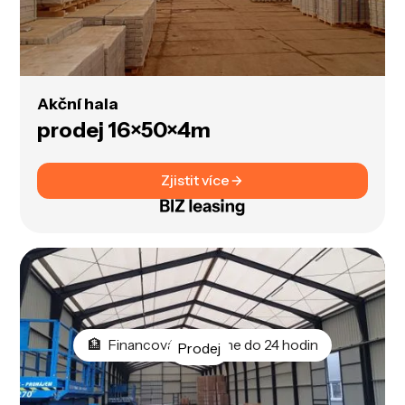
Akční hala
prodej 16×50×4m
Zjistit více
🏦 Financování vyřídíme do 24 hodin
Prodej